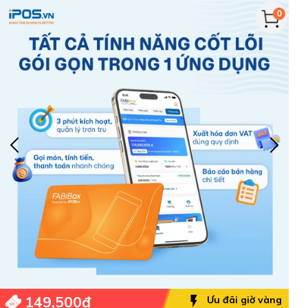
0
149,500đ
Ưu đãi giờ vàng