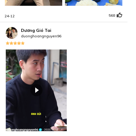
568
24-12
Dương Gió Tai
duonghoangnguyen96