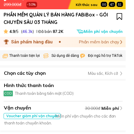
299,000đ
:
00
47
51
:
50%
Kết thúc sau
-
PHẦN MỀM QUẢN LÝ BÁN HÀNG FABiBox - GÓI
CHUYÊN SÂU 03 THÁNG
4.9
/5 (
46.3k
) I Đã bán
87.2K
Miễn phí vận chuyển
Sản phẩm hàng đầu
Phần mềm bán chạy
Thanh toán tiện lợi Sử dụng dễ dàng Đội ngũ hỗ trợ TikTok
Chọn các tùy chọn
Màu sắc, Kích cỡ
Hình thức thanh toán
Thanh toán bằng tiền mặt (COD)
COD
Vận chuyển
30.000đ
Miễn phí
Miễn phí vận chuyển cho các đơn
Voucher giảm phí vận chuyển
thanh toán chuyển khoản.