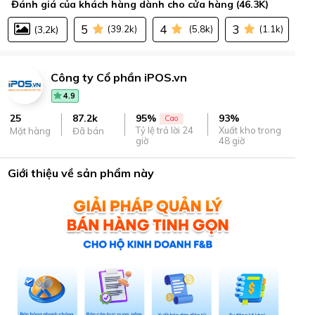
Đánh giá của khách hàng dành cho cửa hàng (46.3K)
5
4
3
(3,2k)
(39.2k)
(5,8k)
(1.1k)
Công ty Cổ phần iPOS.vn
4.9
25
87.2k
93%
95%
Cao
Xuất kho trong
Tỷ lệ trả lời 24
Mặt hàng
Đã bán
48 giờ
giờ
Giới thiệu về sản phẩm này