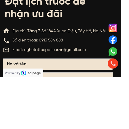
Đặt lịch trước để
nhận ưu đãi
Địa chỉ: Tầng 7, Số 184A Xuân Diệu, Tây Hồ, Hà Nội
Số điện thoại: 0913 584 888
Email: nghetattooparlour.hn@gmail.com
Đặt lịch ngay
*Vui lòng điền đầy đủ thông tin