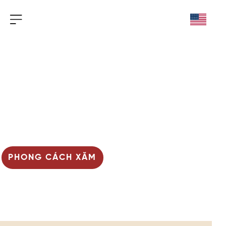
Nghê Tattoo Parlour
Kể chuyện qua từng nét mực
PHONG CÁCH XĂM
TƯ VẤN MIỄN PHÍ