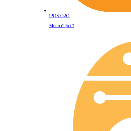
iPOS O2O
Menu điện tử