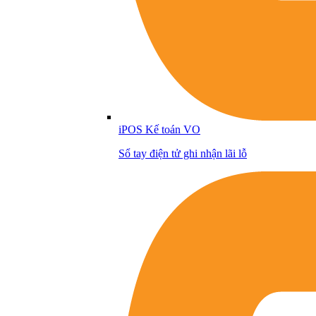
iPOS Kế toán VO
Sổ tay điện tử ghi nhận lãi lỗ