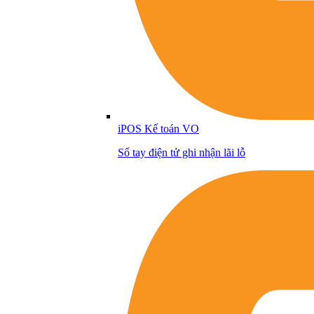
iPOS Kế toán VO
Sổ tay điện tử ghi nhận lãi lỗ