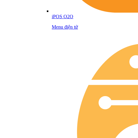
iPOS O2O
Menu điện tử