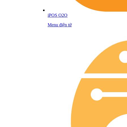
iPOS O2O
Menu điện tử