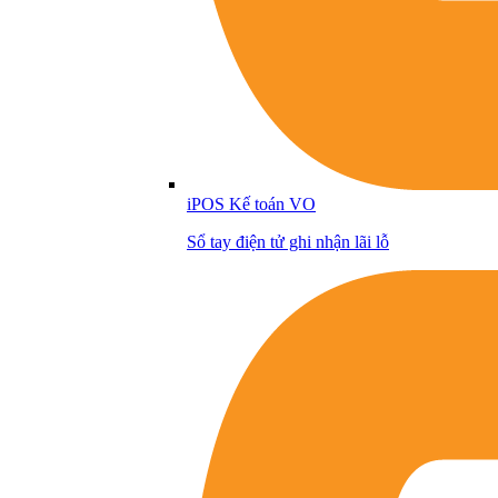
iPOS Kế toán VO
Sổ tay điện tử ghi nhận lãi lỗ