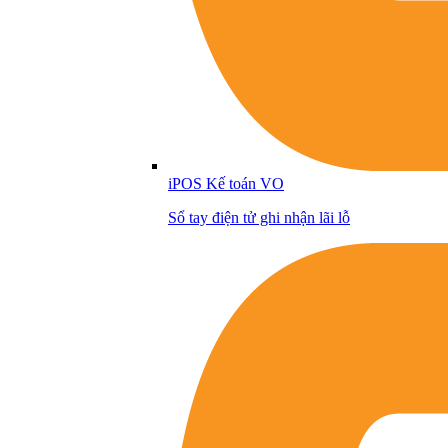
iPOS Kế toán VO
Sổ tay điện tử ghi nhận lãi lỗ