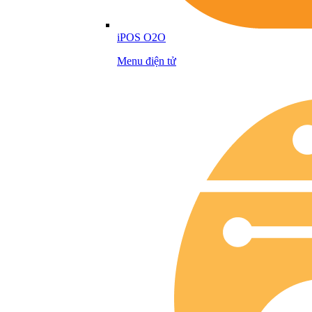
iPOS O2O
Menu điện tử