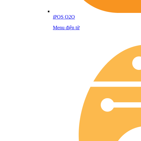
iPOS O2O
Menu điện tử