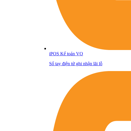
iPOS Kế toán VO
Sổ tay điện tử ghi nhận lãi lỗ