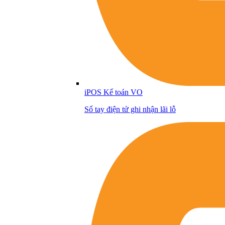
iPOS Kế toán VO
Sổ tay điện tử ghi nhận lãi lỗ