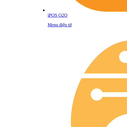
iPOS O2O
Menu điện tử