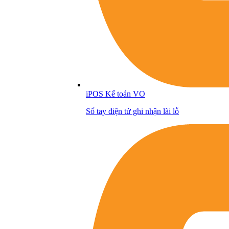
iPOS Kế toán VO
Sổ tay điện tử ghi nhận lãi lỗ