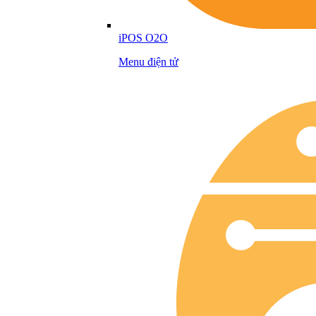
iPOS O2O
Menu điện tử