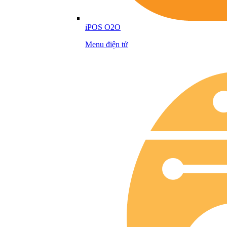
iPOS O2O
Menu điện tử