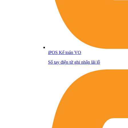
iPOS Kế toán VO
Sổ tay điện tử ghi nhận lãi lỗ