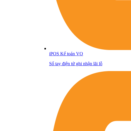
iPOS Kế toán VO
Sổ tay điện tử ghi nhận lãi lỗ