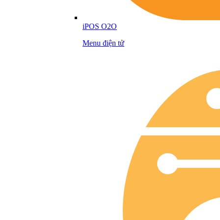
iPOS O2O
Menu điện tử