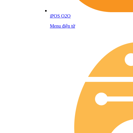
iPOS O2O
Menu điện tử