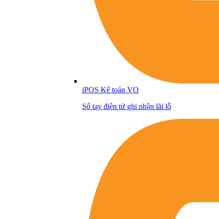
iPOS Kế toán VO
Sổ tay điện tử ghi nhận lãi lỗ