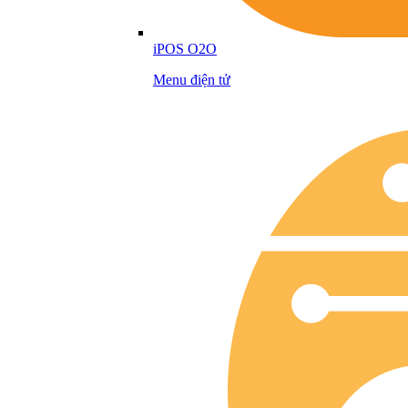
iPOS O2O
Menu điện tử