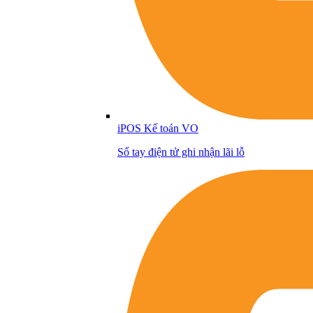
iPOS Kế toán VO
Sổ tay điện tử ghi nhận lãi lỗ