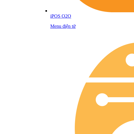
iPOS O2O
Menu điện tử