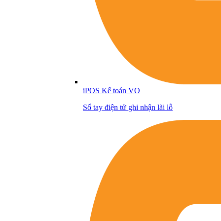
iPOS Kế toán VO
Sổ tay điện tử ghi nhận lãi lỗ