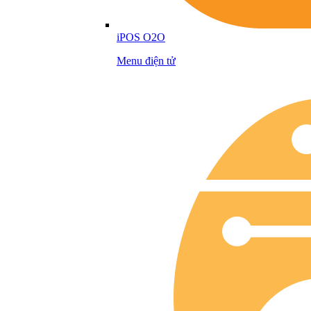
iPOS O2O
Menu điện tử