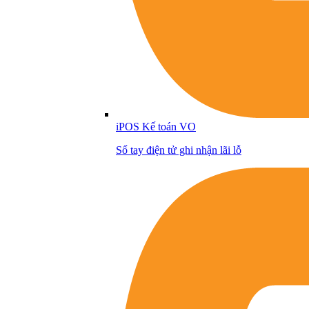
iPOS Kế toán VO
Sổ tay điện tử ghi nhận lãi lỗ