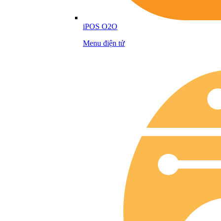
iPOS O2O
Menu điện tử