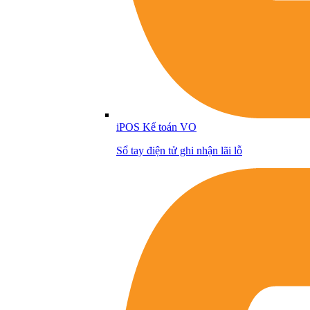
iPOS Kế toán VO
Sổ tay điện tử ghi nhận lãi lỗ