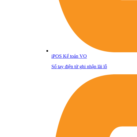
iPOS Kế toán VO
Sổ tay điện tử ghi nhận lãi lỗ