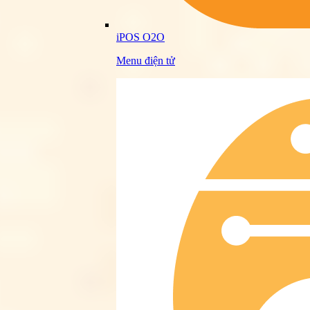
iPOS O2O
Menu điện tử