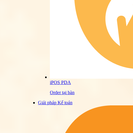
iPOS PDA
Order tại bàn
Giải pháp Kế toán