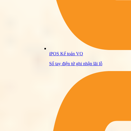
iPOS Kế toán VO
Sổ tay điện tử ghi nhận lãi lỗ