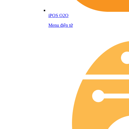
iPOS O2O
Menu điện tử