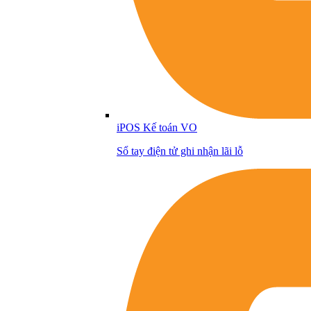
iPOS Kế toán VO
Sổ tay điện tử ghi nhận lãi lỗ