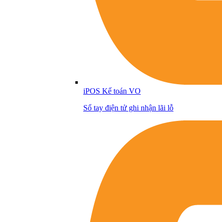
iPOS Kế toán VO
Sổ tay điện tử ghi nhận lãi lỗ