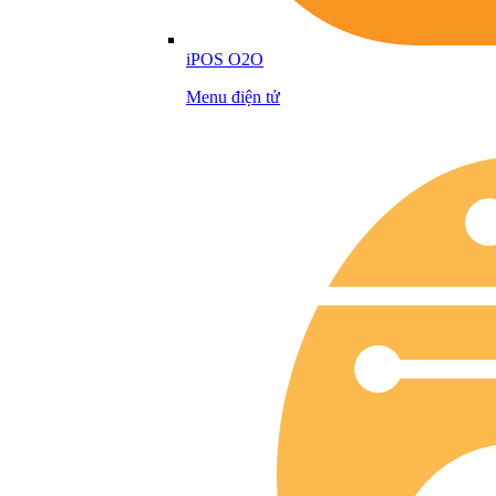
iPOS O2O
Menu điện tử