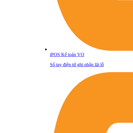
iPOS Kế toán VO
Sổ tay điện tử ghi nhận lãi lỗ