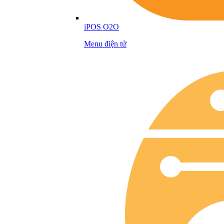
iPOS O2O
Menu điện tử