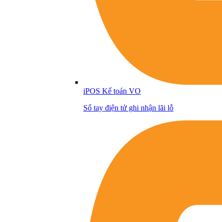
iPOS Kế toán VO
Sổ tay điện tử ghi nhận lãi lỗ