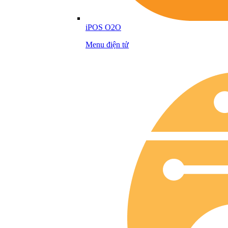
iPOS O2O
Menu điện tử