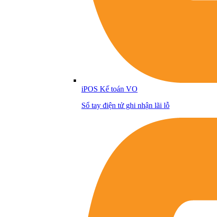
iPOS Kế toán VO
Sổ tay điện tử ghi nhận lãi lỗ