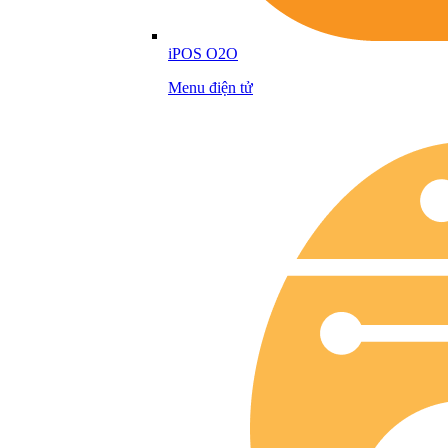
iPOS O2O
Menu điện tử