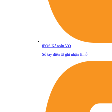
iPOS Kế toán VO
Sổ tay điện tử ghi nhận lãi lỗ