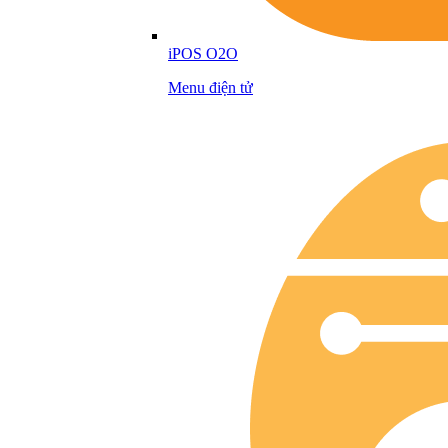
iPOS O2O
Menu điện tử