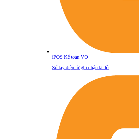
iPOS Kế toán VO
Sổ tay điện tử ghi nhận lãi lỗ