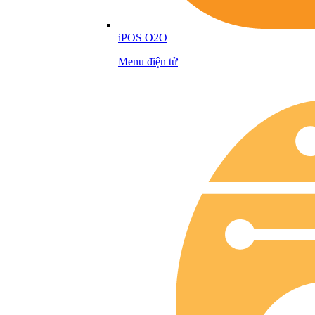
iPOS O2O
Menu điện tử