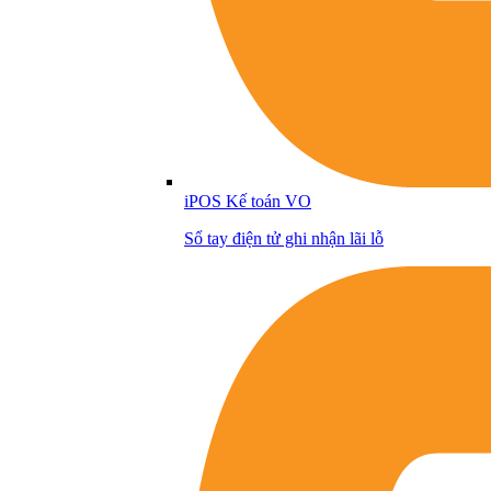
iPOS Kế toán VO
Sổ tay điện tử ghi nhận lãi lỗ