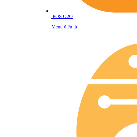
iPOS O2O
Menu điện tử