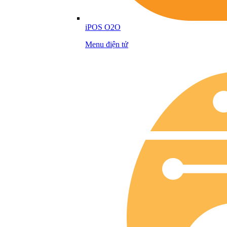
iPOS O2O
Menu điện tử