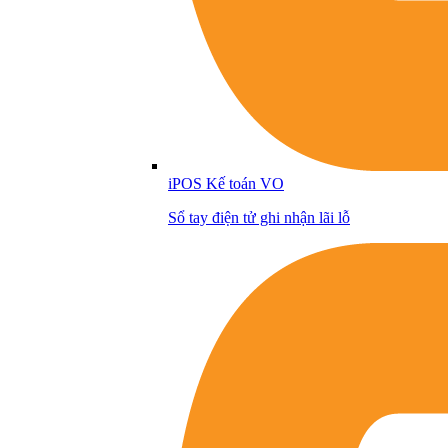
iPOS Kế toán VO
Sổ tay điện tử ghi nhận lãi lỗ