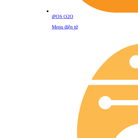
iPOS O2O
Menu điện tử