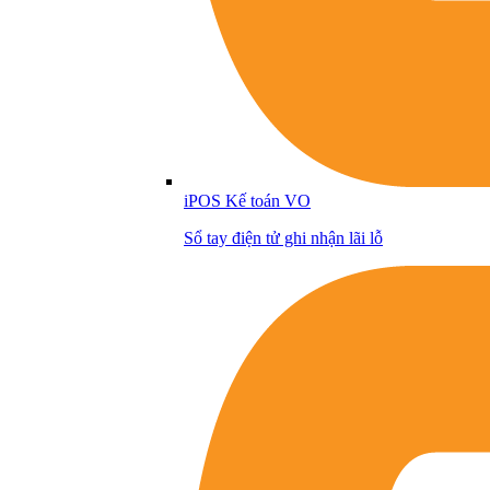
iPOS Kế toán VO
Sổ tay điện tử ghi nhận lãi lỗ