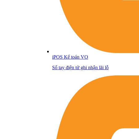
iPOS Kế toán VO
Sổ tay điện tử ghi nhận lãi lỗ