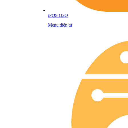
iPOS O2O
Menu điện tử