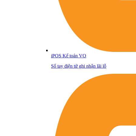
iPOS Kế toán VO
Sổ tay điện tử ghi nhận lãi lỗ