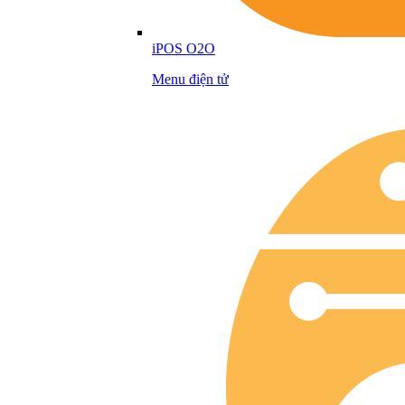
iPOS O2O
Menu điện tử