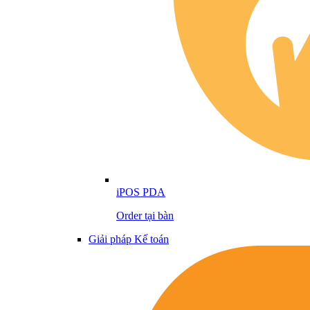
iPOS PDA
Order tại bàn
Giải pháp Kế toán