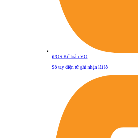
iPOS Kế toán VO
Sổ tay điện tử ghi nhận lãi lỗ