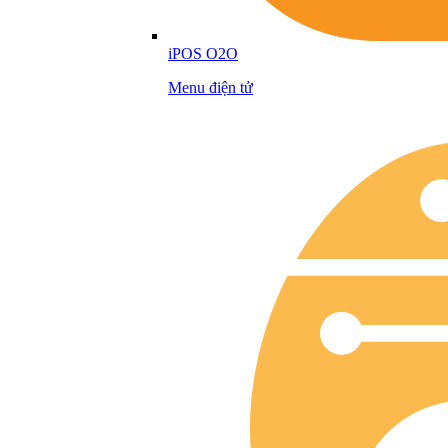
iPOS O2O
Menu điện tử