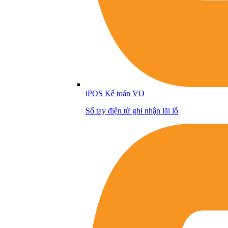
iPOS Kế toán VO
Sổ tay điện tử ghi nhận lãi lỗ