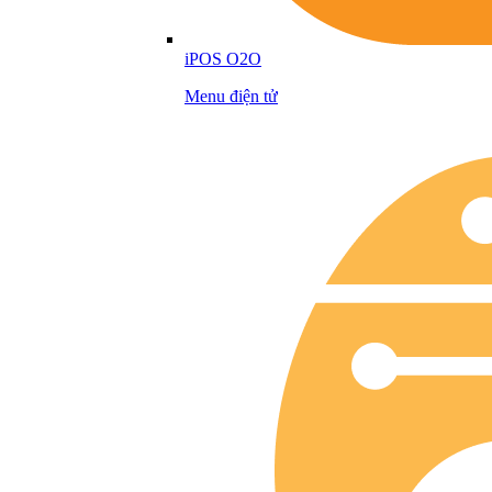
iPOS O2O
Menu điện tử