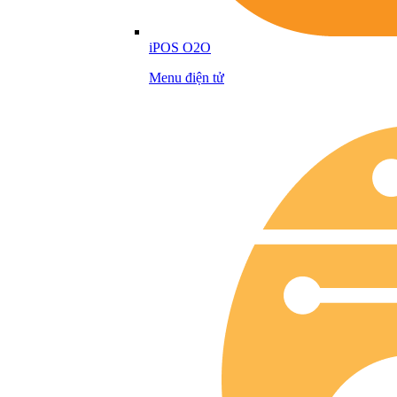
iPOS O2O
Menu điện tử