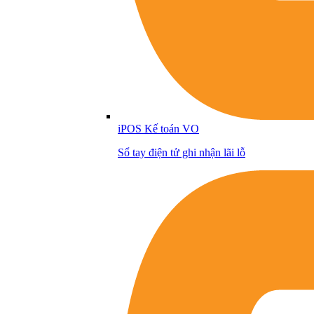
iPOS Kế toán VO
Sổ tay điện tử ghi nhận lãi lỗ