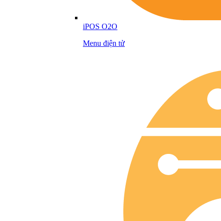
iPOS O2O
Menu điện tử