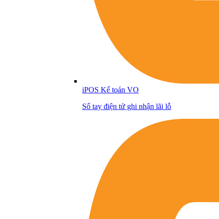
iPOS Kế toán VO
Sổ tay điện tử ghi nhận lãi lỗ