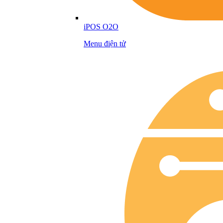
iPOS O2O
Menu điện tử