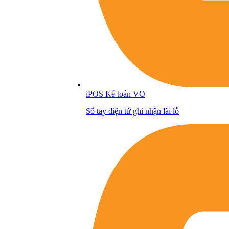
iPOS Kế toán VO
Sổ tay điện tử ghi nhận lãi lỗ