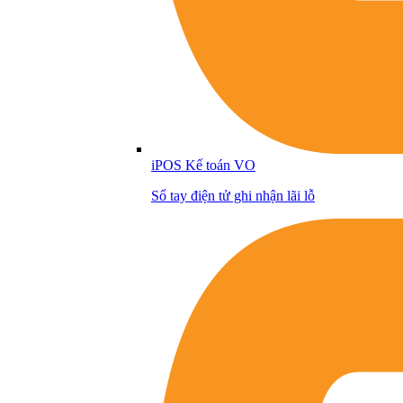
iPOS Kế toán VO
Sổ tay điện tử ghi nhận lãi lỗ