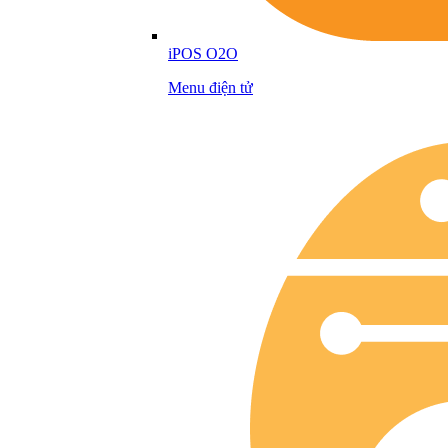
iPOS O2O
Menu điện tử