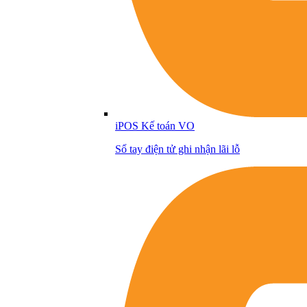
iPOS Kế toán VO
Sổ tay điện tử ghi nhận lãi lỗ