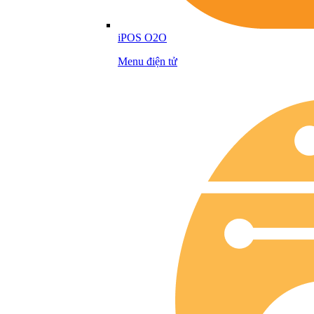
iPOS O2O
Menu điện tử