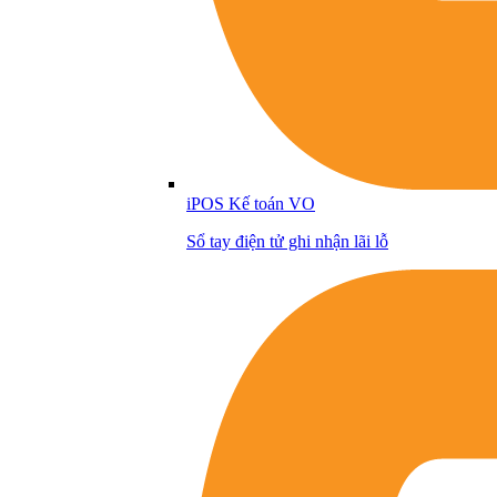
iPOS Kế toán VO
Sổ tay điện tử ghi nhận lãi lỗ