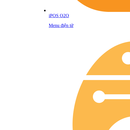
iPOS O2O
Menu điện tử