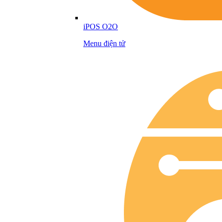
iPOS O2O
Menu điện tử