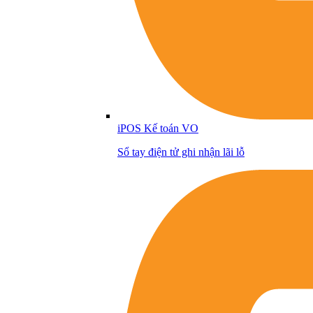
iPOS Kế toán VO
Sổ tay điện tử ghi nhận lãi lỗ