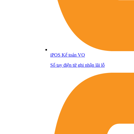
iPOS Kế toán VO
Sổ tay điện tử ghi nhận lãi lỗ