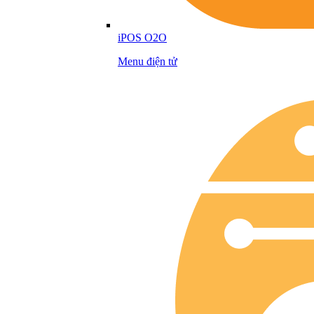
iPOS O2O
Menu điện tử