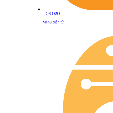
iPOS O2O
Menu điện tử