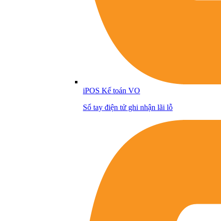
iPOS Kế toán VO
Sổ tay điện tử ghi nhận lãi lỗ