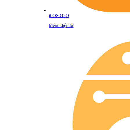
iPOS O2O
Menu điện tử