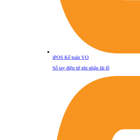
iPOS Kế toán VO
Sổ tay điện tử ghi nhận lãi lỗ