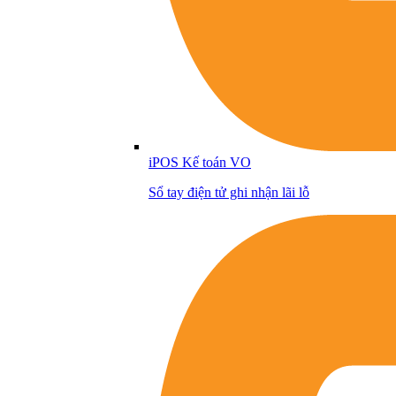
iPOS Kế toán VO
Sổ tay điện tử ghi nhận lãi lỗ