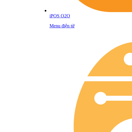
iPOS O2O
Menu điện tử