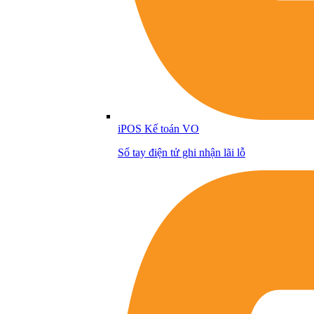
iPOS Kế toán VO
Sổ tay điện tử ghi nhận lãi lỗ