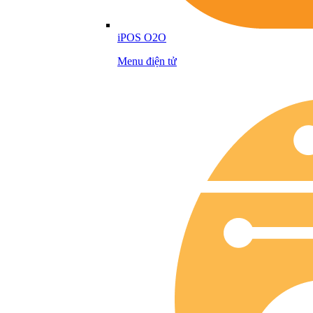
iPOS O2O
Menu điện tử