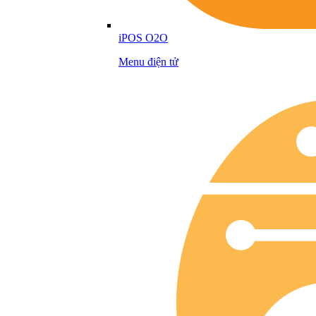
iPOS O2O
Menu điện tử