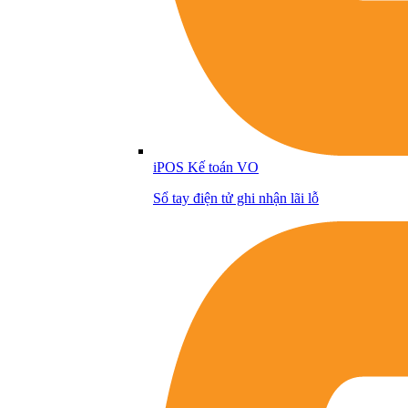
iPOS Kế toán VO
Sổ tay điện tử ghi nhận lãi lỗ