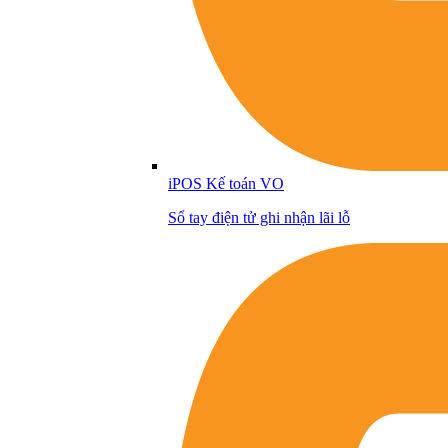
iPOS Kế toán VO
Sổ tay điện tử ghi nhận lãi lỗ