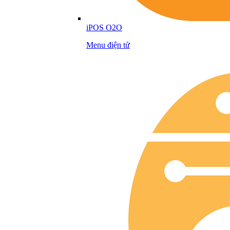
iPOS O2O
Menu điện tử