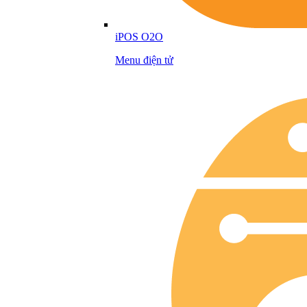
iPOS O2O
Menu điện tử