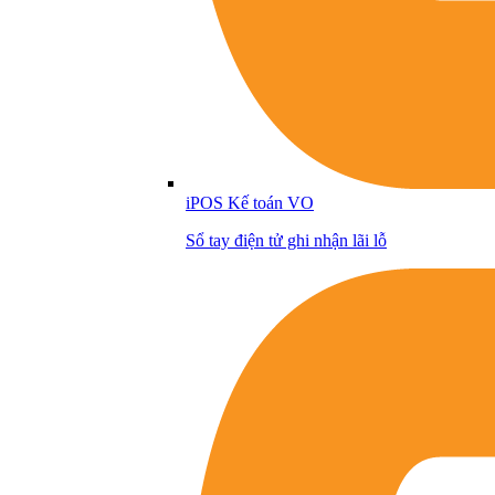
iPOS Kế toán VO
Sổ tay điện tử ghi nhận lãi lỗ