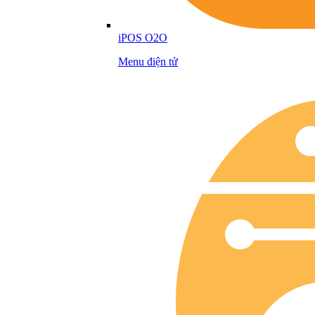
iPOS O2O
Menu điện tử