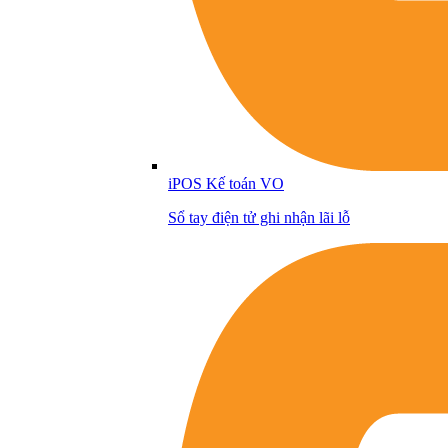
iPOS Kế toán VO
Sổ tay điện tử ghi nhận lãi lỗ