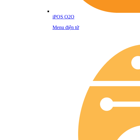
iPOS O2O
Menu điện tử