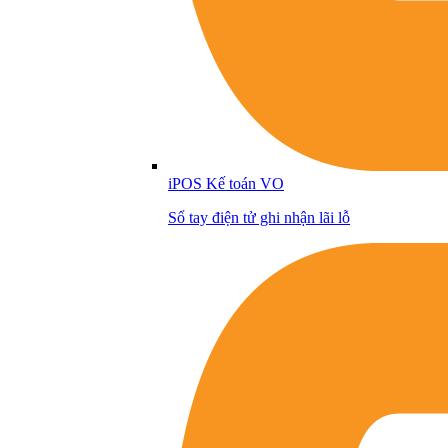
iPOS Kế toán VO
Sổ tay điện tử ghi nhận lãi lỗ